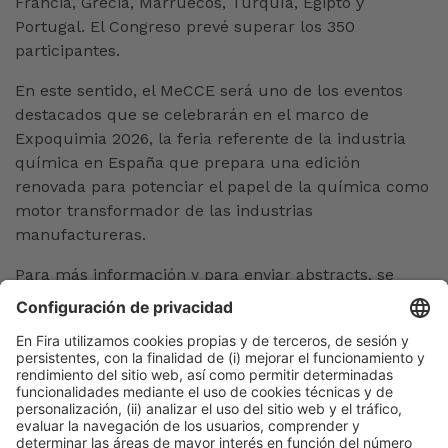
Francia, Grecia, Marruecos, Turquía, Egipto y
Portugal. El Congreso prevé superar los 350
participantes.
En este sentido, el MeCCE será uno de los eventos
destacados que se celebrarán en el marco de
Expoquimia 2026, la feria referente de la industria
química en España que prepara una edición
renovada para potenciar el papel de la química como
motor transformador de las industrias
manufactureras.
Para más información y para enviar abstracts, se
puede consultar la página web oficial del Congreso
Mediterráneo de Ingeniería Química
www.mecce.org.
Barcelona, 10 de febrero de 2025
Maria Dolores Herranz
Tel. 93 233 25 41