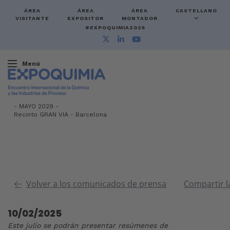
ÁREA
ÁREA
ÁREA
CASTELLANO
VISITANTE
EXPOSITOR
MONTADOR
#EXPOQUIMIA2026
Menú
-
MAYO 2029 -
Recinto GRAN VIA
-
Barcelona
Volver a los comunicados de prensa
Compartir l
10/02/2025
Este julio se podrán presentar resúmenes de