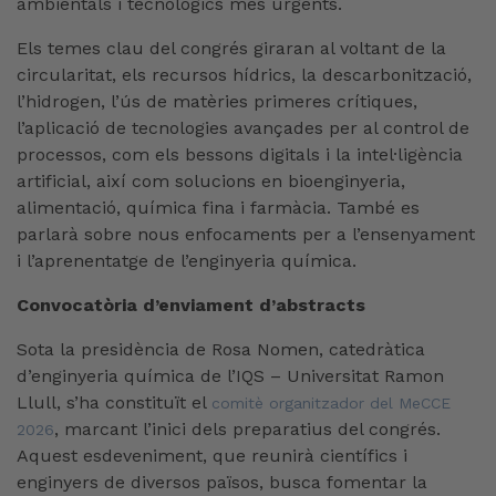
ambientals i tecnològics més urgents.
Els temes clau del congrés giraran al voltant de la
circularitat, els recursos hídrics, la descarbonització,
l’hidrogen, l’ús de matèries primeres crítiques,
l’aplicació de tecnologies avançades per al control de
processos, com els bessons digitals i la intel·ligència
artificial, així com solucions en bioenginyeria,
alimentació, química fina i farmàcia. També es
parlarà sobre nous enfocaments per a l’ensenyament
i l’aprenentatge de l’enginyeria química.
Convocatòria d’enviament d’abstracts
Sota la presidència de Rosa Nomen, catedràtica
d’enginyeria química de l’IQS – Universitat Ramon
Llull, s’ha constituït el
comitè organitzador del MeCCE
, marcant l’inici dels preparatius del congrés.
2026
Aquest esdeveniment, que reunirà científics i
enginyers de diversos països, busca fomentar la