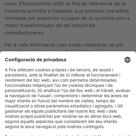
marc d’Expoquimia 2026, la fira de referència de la
indústria química a Espanya, que prepara una edició
renovada per potenciar el paper de la química com a
motor transformador de les indústries
manufactureres.
Per a més informació i per enviar abstracts, es pot
consultar la pàgina web oficial del Congrés
Mediterrani d’Enginyeria Química:
.
www.mecce.org
Barcelona, 10 de febrer de 2025
Maria Dolores Herranz
Tel. 93 233 25 41
mdherranz@firabarcelona.com