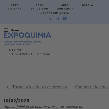
ÀREA
ÀREA
ÀREA
CATALÀ
VISITANT
EXPOSITOR
MUNTADOR
#EXPOQUIMIA2026
Menú
-
MAIG 2029 -
Recinto GRAN VIA
-
Barcelona
Tornar a les Notes de premsa
Compartir la nota
10/02/2025
Aquest juliol ja es podran presentar resums de