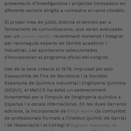
presentació d’investigacions i projectes innovadors en
diferents sectors dirigits a combatre el canvi climàtic.
El proper mes de juliol, s’obrirà el termini per a
l’enviament de comunicacions, que seran avaluades
per un
recentment nomenat i integrat
comitè científic
per reconeguts experts de l’àmbit acadèmic i
industrial. Les aportacions seleccionades
s’incorporaran al programa oficial del congrés.
Des de la seva creació el 1978, impulsat pel saló
Expoquimia de Fira de Barcelona i la Societat
Espanyola de Química Industrial i Enginyeria Química
(SEQUI), el MeCCE ha estat un esdeveniment
fonamental per a l’impuls de l’enginyeria química a
Espanya i a escala internacional. En les dues darreres
edicions, la incorporació de l’
(la comunitat
AIQS Alumni
de professionals formats a l’Institut Químic de Sarrià)
i de l’Associació i el Col·legi d’
Enginyers Industrials de