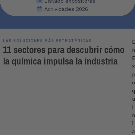
Listado expositores
Actividades 2026
LAS SOLUCIONES MÁS ESTRATÉGICAS
11 sectores para descubrir cómo
la química impulsa la industria
x
o
i
i
a