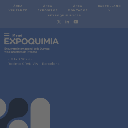
ÁREA
ÁREA
ÁREA
CASTELLANO
VISITANTE
EXPOSITOR
MONTADOR
#EXPOQUIMIA2026
Menú
-
MAYO 2029 -
Recinto GRAN VIA
-
Barcelona