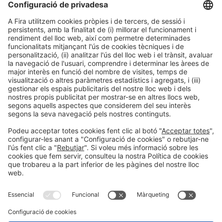
16:00h - 19:00h
CC1. ROOM 1.1
Dj 4
Accés públic
LLegir més
Informació general
Avís legal
Política de privacitat
Política de cookies
#EXPOQUIMIA2026