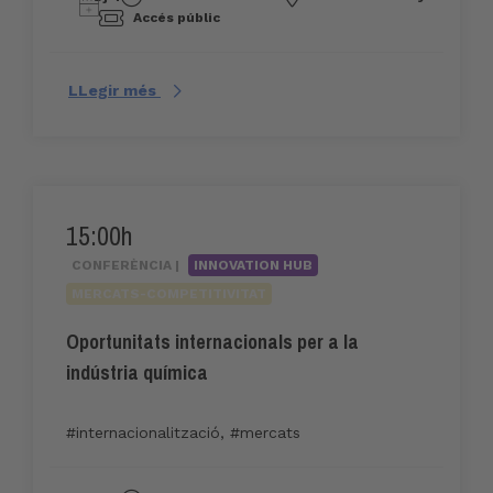
Accés públic
LLegir més
15:00h
CONFERÈNCIA |
INNOVATION HUB
MERCATS-COMPETITIVITAT
Oportunitats internacionals per a la
indústria química
#internacionalització
,
#mercats