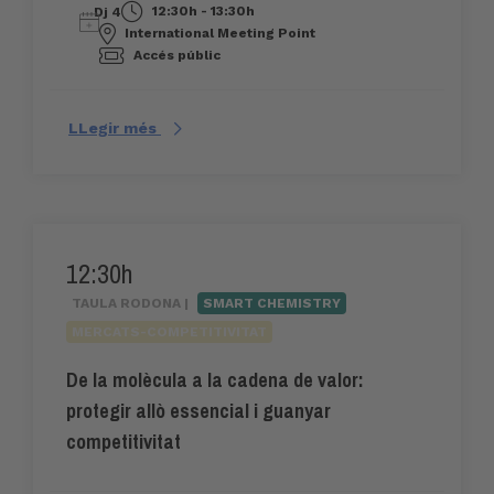
12:30h - 13:30h
Dj 4
International Meeting Point
Accés públic
LLegir més
12:30h
TAULA RODONA |
SMART CHEMISTRY
MERCATS-COMPETITIVITAT
De la molècula a la cadena de valor:
protegir allò essencial i guanyar
competitivitat