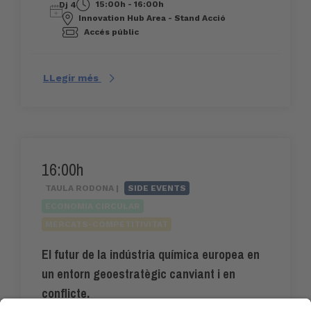
15:00h - 16:00h
Dj 4
Innovation Hub Area - Stand Acció
Accés públic
LLegir més
16:00h
TAULA RODONA |
SIDE EVENTS
ECONOMIA CIRCULAR
MERCATS-COMPETITIVITAT
El futur de la indústria química europea en
un entorn geoestratègic canviant i en
conflicte.