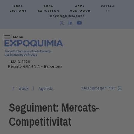
ÀREA
ÀREA
ÀREA
CATALÀ
VISITANT
EXPOSITOR
MUNTADOR
#EXPOQUIMIA2026
Menú
-
MAIG 2029 -
Recinto GRAN VIA
-
Barcelona
|
Descarregar PDF
Back
Agenda
Seguiment: Mercats-
Competitivitat