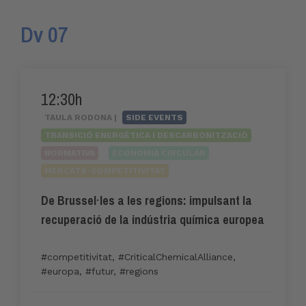
Dv 07
12:30h
TAULA RODONA |
SIDE EVENTS
TRANSICIÓ ENERGÈTICA I DESCARBONITZACIÓ
NORMATIVA
ECONOMIA CIRCULAR
MERCATS-COMPETITIVITAT
De Brussel·les a les regions: impulsant la
recuperació de la indústria química europea
#competitivitat
,
#CriticalChemicalAlliance
,
#europa
,
#futur
,
#regions