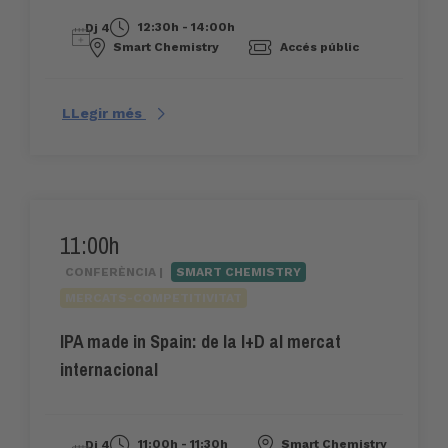
12:30h - 14:00h
Dj 4
Smart Chemistry
Accés públic
LLegir més
11:00h
CONFERÈNCIA |
SMART CHEMISTRY
MERCATS-COMPETITIVITAT
IPA made in Spain: de la I+D al mercat
internacional
11:00h - 11:30h
Smart Chemistry
Dj 4