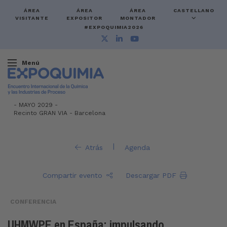
ÁREA
ÁREA
ÁREA
CASTELLANO
VISITANTE
EXPOSITOR
MONTADOR
#EXPOQUIMIA2026
Menú
-
MAYO 2029 -
Recinto GRAN VIA
-
Barcelona
|
Atrás
Agenda
Compartir evento
Descargar PDF
CONFERENCIA
UHMWPE en España: impulsando