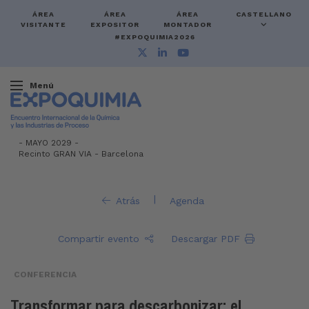
ÁREA
ÁREA
ÁREA
CASTELLANO
VISITANTE
EXPOSITOR
MONTADOR
#EXPOQUIMIA2026
Menú
-
MAYO 2029 -
Recinto GRAN VIA
-
Barcelona
|
Atrás
Agenda
Compartir evento
Descargar PDF
CONFERENCIA
Transformar para descarbonizar: el