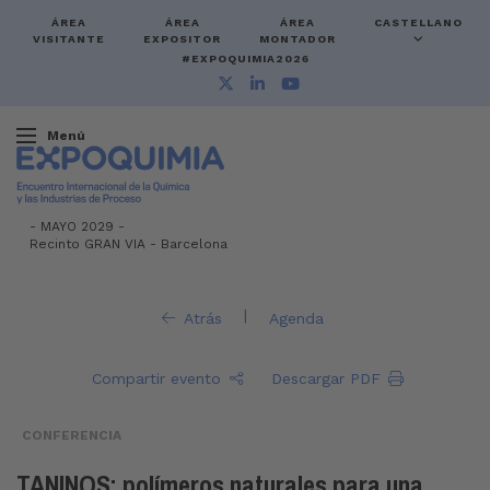
ÁREA
ÁREA
ÁREA
CASTELLANO
VISITANTE
EXPOSITOR
MONTADOR
#EXPOQUIMIA2026
Menú
-
MAYO 2029 -
Recinto GRAN VIA
-
Barcelona
|
Atrás
Agenda
Compartir evento
Descargar PDF
CONFERENCIA
TANINOS: polímeros naturales para una