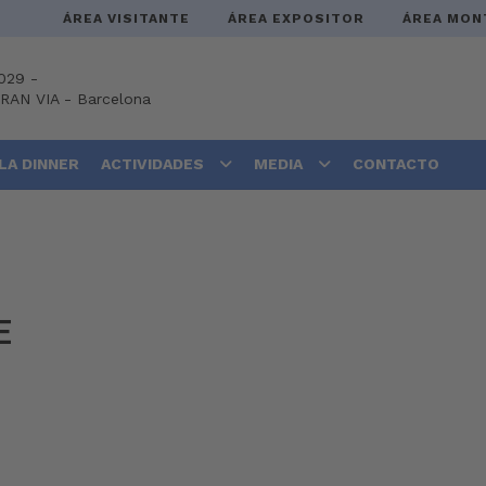
ÁREA VISITANTE
ÁREA EXPOSITOR
ÁREA MON
029 -
GRAN VIA
-
Barcelona
LA DINNER
ACTIVIDADES
MEDIA
CONTACTO
E