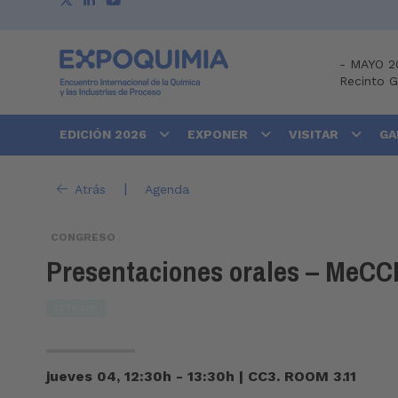
-
MAYO 2
Recinto 
EDICIÓN 2026
EXPONER
VISITAR
GA
|
Atrás
Agenda
CONGRESO
Presentaciones orales – MeCC
OTROS
jueves 04, 12:30h - 13:30h
|
CC3. ROOM 3.11