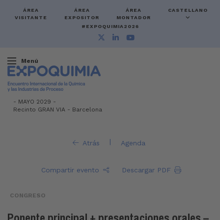
ÁREA
ÁREA
ÁREA
CASTELLANO
VISITANTE
EXPOSITOR
MONTADOR
#EXPOQUIMIA2026
Menú
-
MAYO 2029 -
Recinto GRAN VIA
-
Barcelona
|
Atrás
Agenda
Compartir evento
Descargar PDF
CONGRESO
Ponente principal + presentaciones orales –