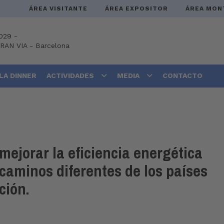
ÁREA VISITANTE
ÁREA EXPOSITOR
ÁREA MON
029 -
GRAN VIA
-
Barcelona
LA DINNER
ACTIVIDADES
MEDIA
CONTACTO
ejorar la eficiencia energética
s caminos diferentes de los países
ción.