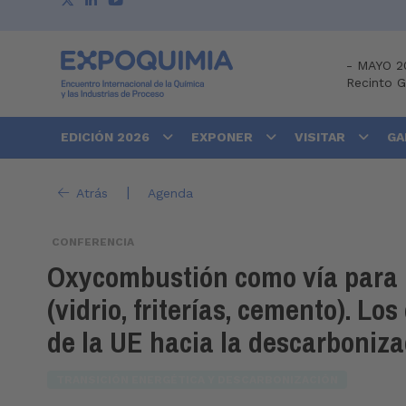
-
MAYO 2
Recinto 
EDICIÓN 2026
EXPONER
VISITAR
GA
|
Atrás
Agenda
CONFERENCIA
Oxycombustión como vía para m
(vidrio, friterías, cemento). Lo
de la UE hacia la descarboniza
TRANSICIÓN ENERGÉTICA Y DESCARBONIZACIÓN