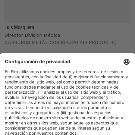
Luis Mosquera
Director División Médica
CARBUROS METÁLICOS (GRUPO AIR PRODUCTS)
España
Organizadores