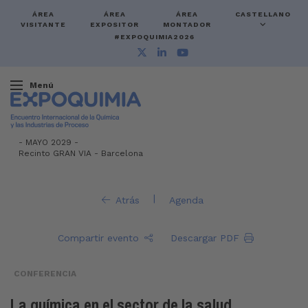
ÁREA
ÁREA
ÁREA
CASTELLANO
VISITANTE
EXPOSITOR
MONTADOR
#EXPOQUIMIA2026
Menú
-
MAYO 2029 -
Recinto GRAN VIA
-
Barcelona
|
Atrás
Agenda
Compartir evento
Descargar PDF
CONFERENCIA
La química en el sector de la salud