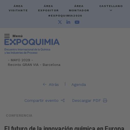
ÁREA
ÁREA
ÁREA
CASTELLANO
VISITANTE
EXPOSITOR
MONTADOR
#EXPOQUIMIA2026
Menú
-
MAYO 2029 -
Recinto GRAN VIA
-
Barcelona
|
Atrás
Agenda
Compartir evento
Descargar PDF
CONFERENCIA
El futuro de la innovación química en Europa