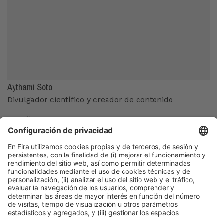
Aythami Soto
Divulgador científico y creador de contenido
España
Organizadores