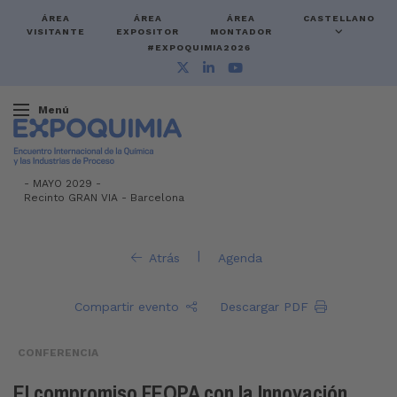
ÁREA
ÁREA
ÁREA
CASTELLANO
VISITANTE
EXPOSITOR
MONTADOR
#EXPOQUIMIA2026
Menú
-
MAYO 2029 -
Recinto GRAN VIA
-
Barcelona
|
Atrás
Agenda
Compartir evento
Descargar PDF
CONFERENCIA
El compromiso FEQPA con la Innovación.