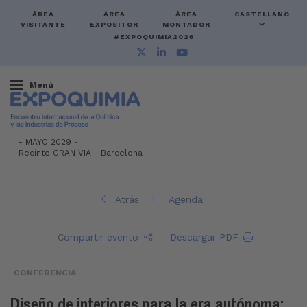
ÁREA
ÁREA
ÁREA
CASTELLANO
VISITANTE
EXPOSITOR
MONTADOR
#EXPOQUIMIA2026
Menú
-
MAYO 2029 -
Recinto GRAN VIA
-
Barcelona
|
Atrás
Agenda
Compartir evento
Descargar PDF
CONFERENCIA
Diseño de interiores para la era autónoma: