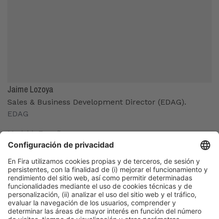
Jaime Lozoya
Sales & Business Development Director (EDAG).
EDAG
Madrid, España
Organizadores