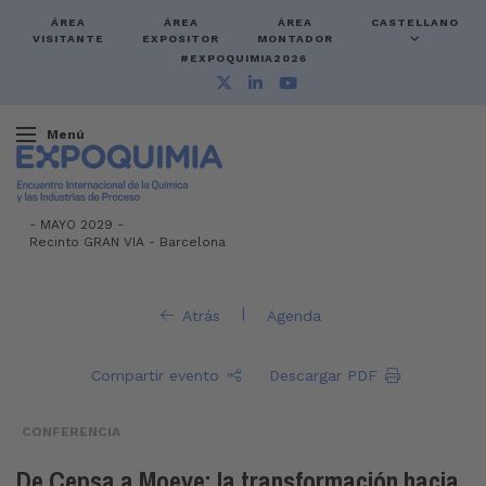
ÁREA
ÁREA
ÁREA
CASTELLANO
VISITANTE
EXPOSITOR
MONTADOR
#EXPOQUIMIA2026
Menú
-
MAYO 2029 -
Recinto GRAN VIA
-
Barcelona
|
Atrás
Agenda
Compartir evento
Descargar PDF
CONFERENCIA
De Cepsa a Moeve: la transformación hacia