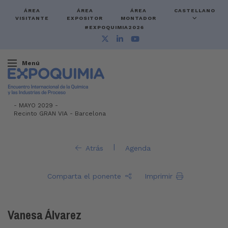
ÁREA
ÁREA
ÁREA
CASTELLANO
VISITANTE
EXPOSITOR
MONTADOR
#EXPOQUIMIA2026
Menú
-
MAYO 2029 -
Recinto GRAN VIA
-
Barcelona
|
Atrás
Agenda
Comparta el ponente
Imprimir
Vanesa Álvarez