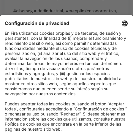
#ciberseguridadindustrial
,
#cumplimientonormativo
,
#FarmaTech2026
,
#NetPharmaHub
,
#pharmaprocess
10:00h - 11:45h
Mar 2
International Meeting Point
Acceso público
Leer más
Información general
Aviso legal
Política de privacidad
Política de cookies