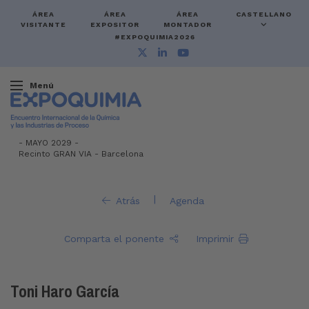
ÁREA
ÁREA
ÁREA
CASTELLANO
VISITANTE
EXPOSITOR
MONTADOR
#EXPOQUIMIA2026
Menú
-
MAYO 2029 -
Recinto GRAN VIA
-
Barcelona
|
Atrás
Agenda
Comparta el ponente
Imprimir
Toni Haro García