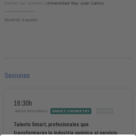
Rafael van Grieken |
Universidad Rey Juan Carlos
Madrid, España
Sesiones
16:30h
MESA REDONDA |
SMART CHEMISTRY
OTROS
Talento Smart, profesionales que
transformarán la industria química al servicio