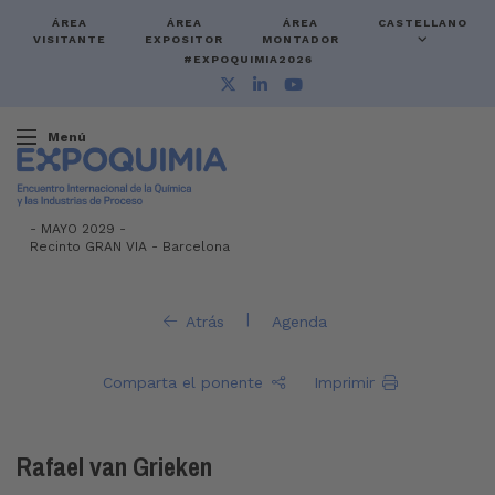
ÁREA
ÁREA
ÁREA
CASTELLANO
VISITANTE
EXPOSITOR
MONTADOR
#EXPOQUIMIA2026
Menú
-
MAYO 2029 -
Recinto GRAN VIA
-
Barcelona
|
Atrás
Agenda
Comparta el ponente
Imprimir
Rafael van Grieken