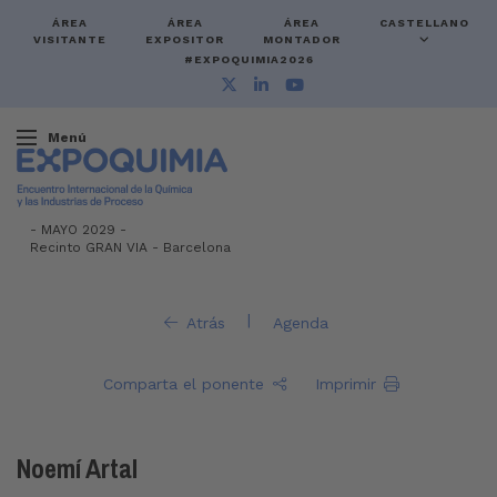
ÁREA
ÁREA
ÁREA
CASTELLANO
VISITANTE
EXPOSITOR
MONTADOR
#EXPOQUIMIA2026
Menú
-
MAYO 2029 -
Recinto GRAN VIA
-
Barcelona
|
Atrás
Agenda
Comparta el ponente
Imprimir
Noemí Artal