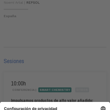
Noemí Artal |
REPSOL
España
Sesiones
10:00h
CONFERENCIA |
SMART CHEMISTRY
OTROS
Impulsamos productos de alto valor añadido:
poliolefinas Repsol Reciclex®