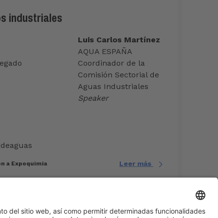
s industriales
Luis Carlos Martínez
AQUA ESPAÑA
legado
Coordinador de la
Comisión Sectorial de
Aguas Industriales
Speaker
odeaguas
Leer más
ión a Expoquimia