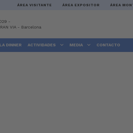
ÁREA VISITANTE
ÁREA EXPOSITOR
ÁREA MON
029 -
GRAN VIA
-
Barcelona
LA DINNER
ACTIVIDADES
MEDIA
CONTACTO