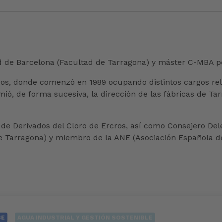
ad de Barcelona (Facultad de Tarragona) y máster C-MBA 
ros, donde comenzó en 1989 ocupando distintos cargos rela
, de forma sucesiva, la dirección de las fábricas de Tarr
ón de Derivados del Cloro de Ercros, así como Consejero De
de Tarragona) y miembro de la ANE (Asociación Española d
SE
AGUA INDUSTRIAL Y GESTIÓN SOSTENIBLE