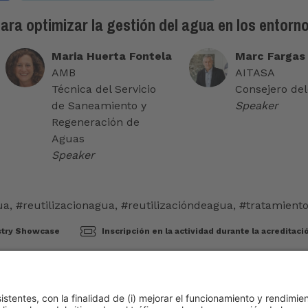
ra optimizar la gestión del agua en los entorno
Maria Huerta Fontela
Marc Fargas
AMB
AITASA
Técnica del Servicio
Consejero de
de Saneamiento y
Speaker
Regeneración de
Aguas
Speaker
ua
,
#reutilizacionagua
,
#reutilizacióndeagua
,
#tratamient
stry Showcase
Inscripción en la actividad durante la acreditac