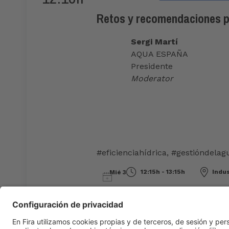
Retos y recomendaciones pa
Sergi Martí
AQUA ESPAÑA
Presidente
Moderator
#eficienciahídrica
,
#gestióndelag
12:15h - 13:15h
Indu
Mié 3