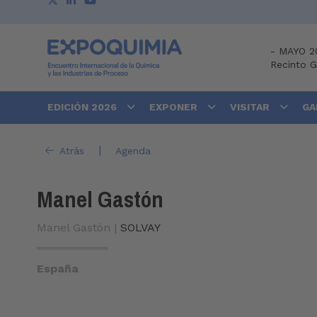
-
MAYO 2
Recinto 
EDICIÓN 2026
EXPONER
VISITAR
GA
|
Atrás
Agenda
Manel Gastón
Manel Gastón |
SOLVAY
España