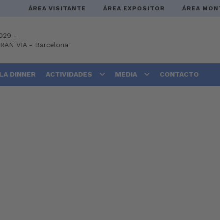
ÁREA VISITANTE
ÁREA EXPOSITOR
ÁREA MON
029 -
GRAN VIA
-
Barcelona
LA DINNER
ACTIVIDADES
MEDIA
CONTACTO