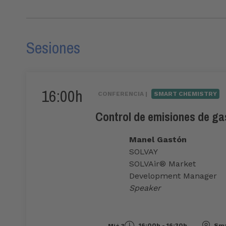
Sesiones
16:00h
CONFERENCIA |
SMART CHEMISTRY
Control de emisiones de gas
Manel Gastón
SOLVAY
SOLVAir® Market
Development Manager
Speaker
16:00h - 16:30h
Sma