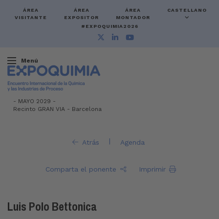
ÁREA
ÁREA
ÁREA
CASTELLANO
VISITANTE
EXPOSITOR
MONTADOR
#EXPOQUIMIA2026
Menú
-
MAYO 2029 -
Recinto GRAN VIA
-
Barcelona
|
Atrás
Agenda
Comparta el ponente
Imprimir
Luis Polo Bettonica