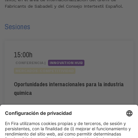
Fabricants de Sabadell y del Consejo Intertextil Español.
Sesiones
15:00h
CONFERENCIA |
INNOVATION HUB
MERCADOS-COMPETITIVIDAD
Oportunidades internacionales para la industria
química
#internacionalización
,
#mercados
15:00h - 16:00h
Jue 4
Innovation Hub Area - Stand Acció
Acceso público