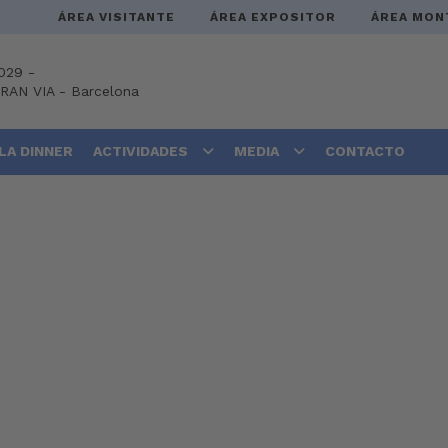
ÁREA VISITANTE
ÁREA EXPOSITOR
ÁREA MON
029 -
GRAN VIA
-
Barcelona
LA DINNER
ACTIVIDADES
MEDIA
CONTACTO