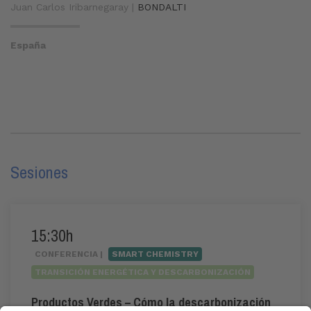
Juan Carlos Iribarnegaray |
BONDALTI
España
Sesiones
15:30h
CONFERENCIA |
SMART CHEMISTRY
TRANSICIÓN ENERGÉTICA Y DESCARBONIZACIÓN
Productos Verdes – Cómo la descarbonización