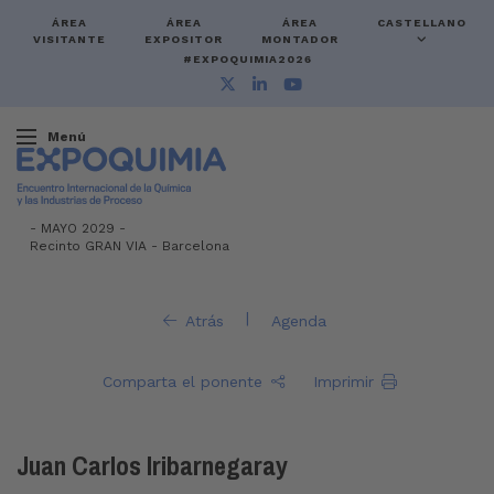
ÁREA
ÁREA
ÁREA
CASTELLANO
VISITANTE
EXPOSITOR
MONTADOR
#EXPOQUIMIA2026
Menú
-
MAYO 2029 -
Recinto GRAN VIA
-
Barcelona
|
Atrás
Agenda
Comparta el ponente
Imprimir
Juan Carlos Iribarnegaray