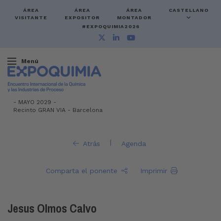
ÁREA
ÁREA
ÁREA
CASTELLANO
VISITANTE
EXPOSITOR
MONTADOR
#EXPOQUIMIA2026
Menú
-
MAYO 2029 -
Recinto GRAN VIA
-
Barcelona
|
Atrás
Agenda
Comparta el ponente
Imprimir
Jesus Olmos Calvo