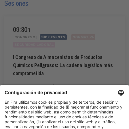
Sesiones
09:30h
CONGRESO |
SIDE EVENTS
NORMATIVA
SEGURIDAD LABORAL
I Congreso de Almacenistas de Productos
Químicos Peligrosos: La cadena logística más
comprometida
#ADR
,
#APQ
,
#GestiónDeRiesgos
,
#riesgoquímico
,
#SegurosIndustriales
,
#sostenibilidad
09:30h - 13:00h
CC1. ROOM 1.1
Vie 5
Acceso público