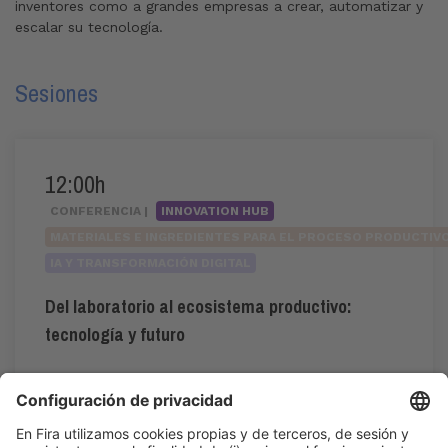
inventores como a grandes empresas a crear, automatizar y
escalar su tecnología.
Sesiones
12:00h
CONFERENCIA |
INNOVATION HUB
MATERIALES E INGREDIENTES PARA EL PROCESO PRODUCTIV
IA Y TRANSFORMACIÓN DIGITAL
Del laboratorio al ecosistema productivo:
tecnología y futuro
#tecnología
,
#tendencias
12:00h - 14:00h
Jue 4