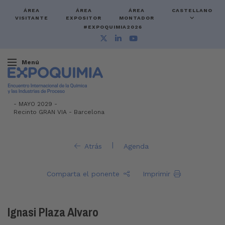
ÁREA
ÁREA
ÁREA
CASTELLANO
VISITANTE
EXPOSITOR
MONTADOR
#EXPOQUIMIA2026
Menú
-
MAYO 2029 -
Recinto GRAN VIA
-
Barcelona
|
Atrás
Agenda
Comparta el ponente
Imprimir
Ignasi Plaza Alvaro