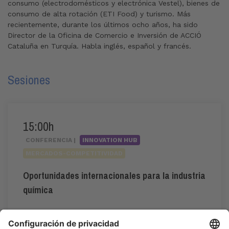
consumo (electrodomésticos y electrónica Vestel), bienes de
consumo de alta rotación (ETI Food) y turismo. Más
recientemente, durante los últimos ocho años, ha sido
Director de la Oficina de Comercio e Inversión de ACCIÓ
Cataluña en Turquía. Habla inglés, español y francés.
Sesiones
15:00h
CONFERENCIA |
INNOVATION HUB
MERCADOS-COMPETITIVIDAD
Oportunidades internacionales para la industria
química
#internacionalización
,
#mercados