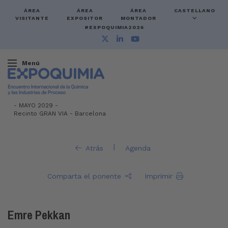
ÁREA
ÁREA
ÁREA
CASTELLANO
VISITANTE
EXPOSITOR
MONTADOR
#EXPOQUIMIA2026
Menú
-
MAYO 2029 -
Recinto GRAN VIA
-
Barcelona
|
Atrás
Agenda
Comparta el ponente
Imprimir
Emre Pekkan