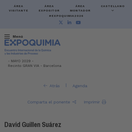
ÁREA
ÁREA
ÁREA
CASTELLANO
VISITANTE
EXPOSITOR
MONTADOR
#EXPOQUIMIA2026
Menú
-
MAYO 2029 -
Recinto GRAN VIA
-
Barcelona
|
Atrás
Agenda
Comparta el ponente
Imprimir
David Guillen Suárez