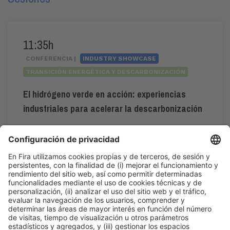
11:35h
CONFERENCIA |
INDUSTRY SHOWCASE
TRANSICIÓN ENERGÉTICA Y DESCARBONIZACIÓN
El hidrógeno verde en acción: experiencias
industriales para acelerar la descarbonización
#descarbonización
,
#eficienciaenergética
11:35h - 11:55h
Industry Showcase
Mar 2
Inscripción en la actividad durante la
acreditación a Expoquimia
Leer más