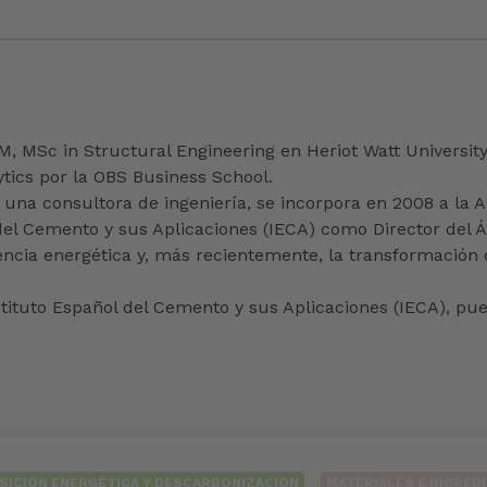
, MSc in Structural Engineering en Heriot Watt Universit
tics por la OBS Business School.
una consultora de ingeniería, se incorpora en 2008 a la
del Cemento y sus Aplicaciones (IECA) como Director del Á
ciencia energética y, más recientemente, la transformación 
nstituto Español del Cemento y sus Aplicaciones (IECA), pu
SICIÓN ENERGÉTICA Y DESCARBONIZACIÓN
MATERIALES E INGRED