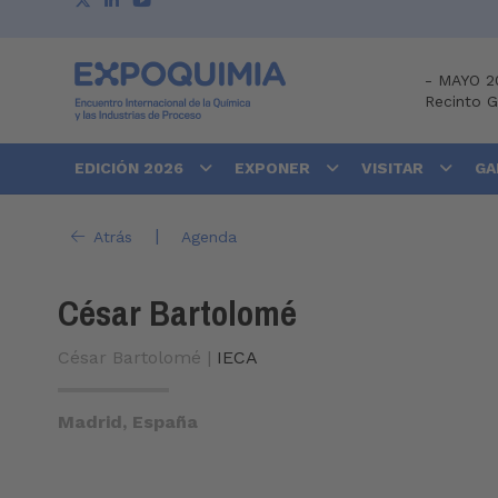
-
MAYO 2
Recinto 
EDICIÓN 2026
EXPONER
VISITAR
GA
|
Atrás
Agenda
César Bartolomé
César Bartolomé |
IECA
Madrid, España