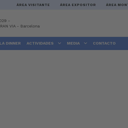
ÁREA VISITANTE
ÁREA EXPOSITOR
ÁREA MON
029 -
GRAN VIA
-
Barcelona
LA DINNER
ACTIVIDADES
MEDIA
CONTACTO