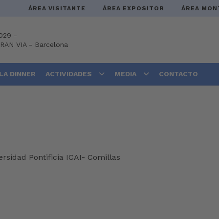
ÁREA VISITANTE
ÁREA EXPOSITOR
ÁREA MON
029 -
GRAN VIA
-
Barcelona
LA DINNER
ACTIVIDADES
MEDIA
CONTACTO
ersidad Pontificia ICAI- Comillas