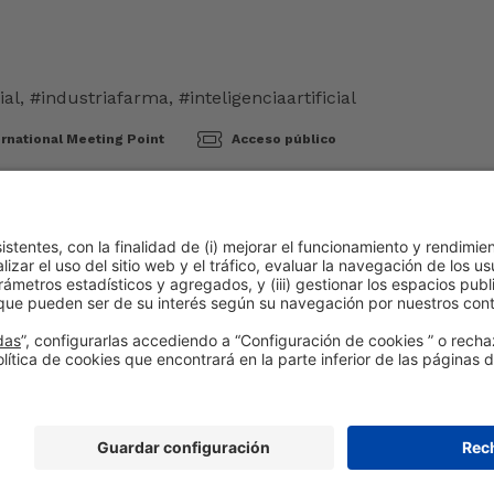
ial
,
#industriafarma
,
#inteligenciaartificial
rnational Meeting Point
Acceso público
e cookies