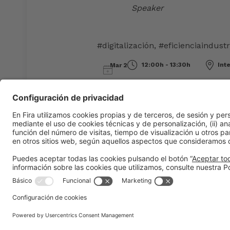
Speaker
#digitalización
,
#eficienciaindustr
12:00h - 13:30h
Inte
Mar 2
Información general
Aviso legal
Política de privacidad
Política d