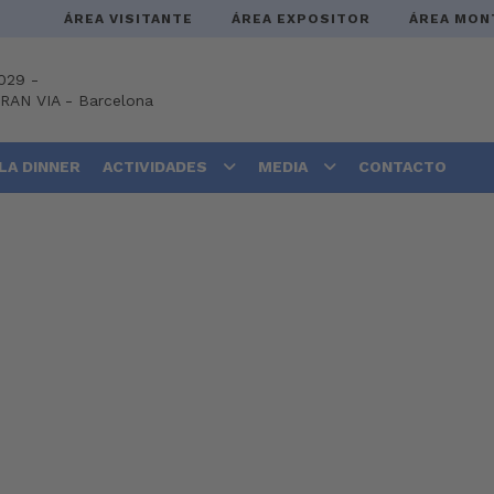
ÁREA VISITANTE
ÁREA EXPOSITOR
ÁREA MON
029 -
GRAN VIA
-
Barcelona
LA DINNER
ACTIVIDADES
MEDIA
CONTACTO