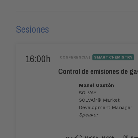
Sesiones
16:00h
CONFERENCIA |
SMART CHEMISTRY
Control de emisiones de gas
Manel Gastón
SOLVAY
SOLVAir® Market
Development Manager
Speaker
16:00h - 16:30h
Sma