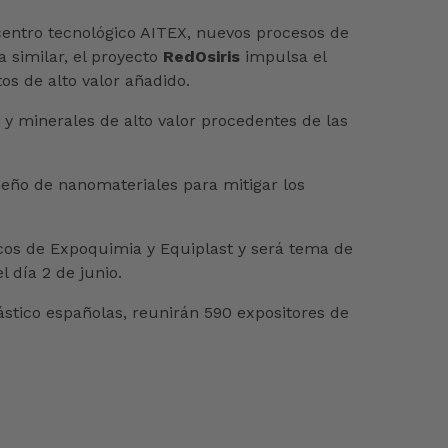
 centro tecnológico AITEX, nuevos procesos de
a similar, el proyecto
RedOsiris
impulsa el
s de alto valor añadido.
y minerales de alto valor procedentes de las
seño de nanomateriales para mitigar los
áticos de Expoquimia y Equiplast y será tema de
 día 2 de junio.
lástico españolas, reunirán 590 expositores de