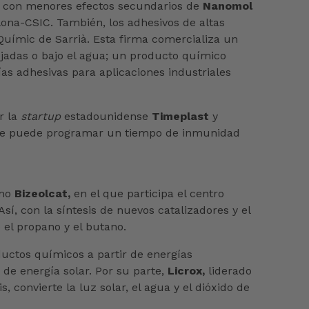
y con menores efectos secundarios de
Nanomol
lona-CSIC. También, los adhesivos de altas
 Químic de Sarrià. Esta firma comercializa un
ojadas o bajo el agua; un producto químico
as adhesivas para aplicaciones industriales
r la
startup
estadounidense
Timeplast
y
 le puede programar un tiempo de inmunidad
omo
Bizeolcat,
en el que participa el centro
sí, con la síntesis de nuevos catalizadores y el
el propano y el butano.
ductos químicos a partir de energías
de energía solar. Por su parte,
Licrox,
liderado
, convierte la luz solar, el agua y el dióxido de