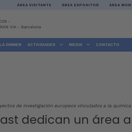
ÁREA VISITANTE
ÁREA EXPOSITOR
ÁREA MON
029 -
GRAN VIA
-
Barcelona
LA DINNER
ACTIVIDADES
MEDIA
CONTACTO
yectos de investigación europeos vinculados a la química 
last dedican un área a