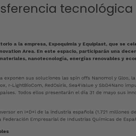
nsferencia tecnológica
torio a la empresa, Expoquimia y Equiplast, que se cel
nnovation Area. En este espacio, participarán una dece
ateriales, nanotecnología, energías renovables y econ
ca exponen sus soluciones las spin offs Nanomol y Gloo, la
ox, r-LightBioCom, RedOsiris, Sea4Value y SbD4Nano impu
 países. Todos ellos presentarán el día 31 de mayo sus in
versor en I+D+i de la industria española (1.721 millones 
la Federación Empresarial de Industrias Químicas de Españ
bles