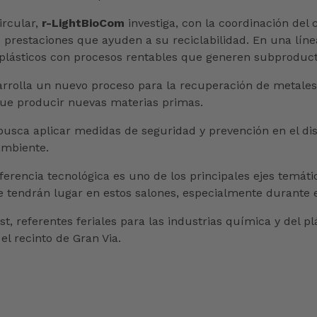
ircular,
r-LightBioCom
investiga, con la coordinación del
s prestaciones que ayuden a su reciclabilidad. En una líne
lásticos con procesos rentables que generen subproducto
arrolla un nuevo proceso para la recuperación de metales 
que producir nuevas materias primas.
 busca aplicar medidas de seguridad y prevención en el di
ambiente.
ransferencia tecnológica es uno de los principales ejes tem
e tendrán lugar en estos salones, especialmente durante el
t, referentes feriales para las industrias química y del p
l recinto de Gran Via.