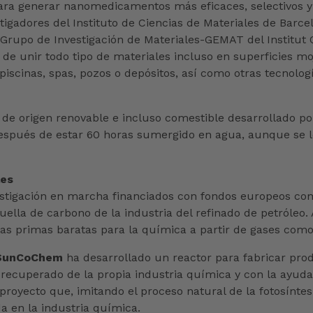
para generar nanomedicamentos más eficaces, selectivos 
igadores del Instituto de Ciencias de Materiales de Barce
l Grupo de Investigación de Materiales-GEMAT del Institut
de unir todo tipo de materiales incluso en superficies m
iscinas, spas, pozos o depósitos, así como otras tecnologí
 de origen renovable e incluso comestible desarrollado po
después de estar 60 horas sumergido en agua, aunque se
les
vestigación en marcha financiados con fondos europeos c
ella de carbono de la industria del refinado de petróleo. A
s primas baratas para la química a partir de gases como 
SunCoChem
ha desarrollado un reactor para fabricar pro
recuperado de la propia industria química y con la ayuda 
proyecto que, imitando el proceso natural de la fotosíntesis
a en la industria química.