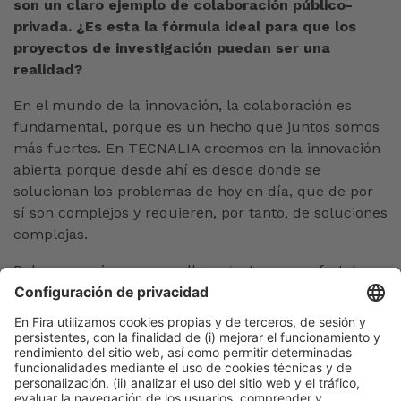
son un claro ejemplo de colaboración público-
privada. ¿Es esta la fórmula ideal para que los
proyectos de investigación puedan ser una
realidad?
En el mundo de la innovación, la colaboración es
fundamental, porque es un hecho que juntos somos
más fuertes. En TECNALIA creemos en la innovación
abierta porque desde ahí es desde donde se
solucionan los problemas de hoy en día, que de por
sí son complejos y requieren, por tanto, de soluciones
complejas.
Debemos unirnos a aquellos agentes cuyas fortalezas
nos supongan un complemento y un aprendizaje de
gran valor. Fruto de esta colaboración constante,
conseguimos, por un lado, la mejore base
investigadora y por otro, algo tan necesario como la
orientación de la I+D+i a los problemas y necesidades
reales de las empresas. Solo así se convierte en algo