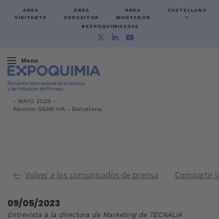
ÁREA
ÁREA
ÁREA
CASTELLANO
VISITANTE
EXPOSITOR
MONTADOR
#EXPOQUIMIA2026
Menú
-
MAYO 2029 -
Recinto GRAN VIA
-
Barcelona
Volver a los comunicados de prensa
Compartir l
09/05/2023
Entrevista a la directora de Marketing de TECNALIA