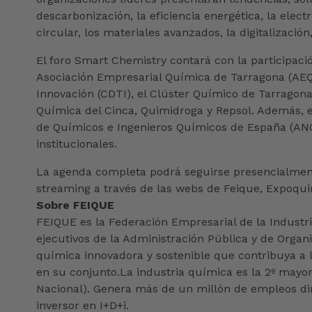
descarbonización, la eficiencia energética, la elec
circular, los materiales avanzados, la digitalización, 
El foro Smart Chemistry contará con la participaci
Asociación Empresarial Química de Tarragona (AEQT)
Innovación (CDTI), el Clúster Químico de Tarragon
Química del Cinca, Quimidroga y Repsol. Además, 
de Químicos e Ingenieros Químicos de España (ANQ
institucionales.
La agenda completa podrá seguirse presencialment
streaming a través de las webs de Feique, Expoqui
Sobre FEIQUE
FEIQUE es la Federación Empresarial de la Industr
ejecutivos de la Administración Pública y de Organ
química innovadora y sostenible que contribuya a l
en su conjunto.La industria química es la 2º mayor
Nacional). Genera más de un millón de empleos dire
inversor en I+D+i.