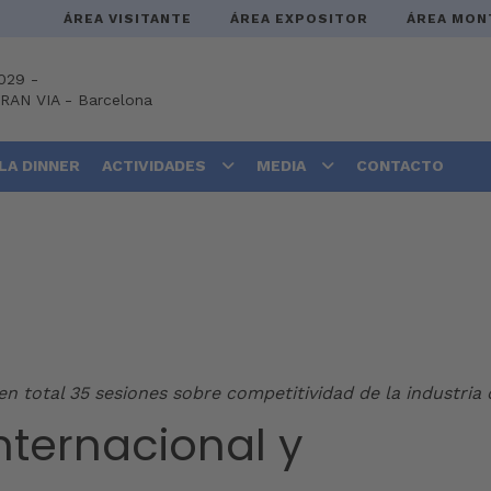
ÁREA VISITANTE
ÁREA EXPOSITOR
ÁREA MON
029 -
GRAN VIA
-
Barcelona
LA DINNER
ACTIVIDADES
MEDIA
CONTACTO
n total 35 sesiones sobre competitividad de la industria
nternacional y