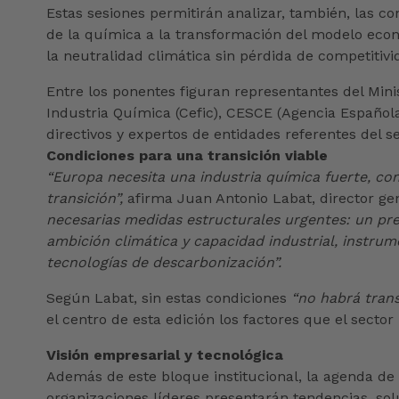
Estas sesiones permitirán analizar, también, las co
de la química a la transformación del modelo econó
la neutralidad climática sin pérdida de competitivi
Entre los ponentes figuran representantes del Mini
Industria Química (Cefic), CESCE (Agencia Española
directivos y expertos de entidades referentes del s
Condiciones para una transición viable
“Europa necesita una industria química fuerte, con
transición”,
afirma Juan Antonio Labat, director gen
necesarias medidas estructurales urgentes: un preci
ambición climática y capacidad industrial, instru
tecnologías de descarbonización”.
Según Labat, sin estas condiciones
“no habrá trans
el centro de esta edición los factores que el secto
Visión empresarial y tecnológica
Además de este bloque institucional, la agenda de
organizaciones líderes presentarán tendencias, sol