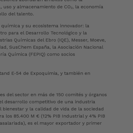
tura, uso y almacenamiento de CO₂, la economía
llo del talento.
a química y su ecosistema innovador: la
ro para el Desarrollo Tecnológico y la
trias Químicas del Ebro (IQE), Messer, Moeve,
dad, SusChem España, la Asociación Nacional
ería Química (FEPIQ) como socios
Stand E-54 de Expoquimia, y también en
ses del sector en más de 150 comités y órganos
el desarrollo competitivo de una industria
bienestar y la calidad de vida de la sociedad
a los 85.400 M € (12% PIB Industrial y 4% PIB
asalariada), es el mayor exportador y primer