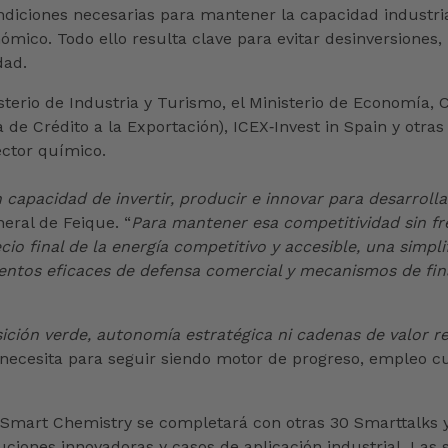
ndiciones necesarias para mantener la capacidad industrial
mico. Todo ello resulta clave para evitar desinversiones, 
dad.
sterio de Industria y Turismo, el Ministerio de Economía,
 de Crédito a la Exportación), ICEX‑Invest in Spain y otr
ector químico.
 capacidad de invertir, producir e innovar para desarrolla
eral de Feique. “
Para mantener esa competitividad sin fr
o final de la energía competitivo y accesible, una simpli
mentos eficaces de defensa comercial y mecanismos de fin
ición verde, autonomía estratégica ni cadenas de valor res
r necesita para seguir siendo motor de progreso, empleo cu
 Smart Chemistry se completará con otras 30 Smarttalks 
uciones innovadoras y casos de aplicación industrial. La