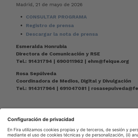
Madrid, 21 de mayo de 2026
CONSULTAR PROGRAMA
Registro de prensa
Descargar la nota de prensa
Esmeralda Honrubia
Directora de Comunicación y RSE
Tel.: 91431794 | 690011962 |
ehm@feique.org
Rosa Sepúlveda
Coordinadora de Medios, Digital y Divulgación
Tel.: 914317964 | 691047081 |
rosasepulveda@fe