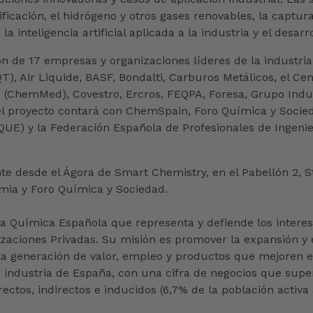
trificación, el hidrógeno y otros gases renovables, la cap
la inteligencia artificial aplicada a la industria y el desarro
ón de 17 empresas y organizaciones líderes de la industri
, Air Liquide, BASF, Bondalti, Carburos Metálicos, el Cent
a (ChemMed), Covestro, Ercros, FEQPA, Foresa, Grupo Indus
el proyecto contará con ChemSpain, Foro Química y Socie
UE) y la Federación Española de Profesionales de Ingeni
e desde el Ágora de Smart Chemistry, en el Pabellón 2, 
mia y Foro Química y Sociedad.
ia Química Española que representa y defiende los intere
izaciones Privadas. Su misión es promover la expansión y 
a generación de valor, empleo y productos que mejoren el 
 industria de España, con una cifra de negocios que super
ctos, indirectos e inducidos (6,7% de la población activa 