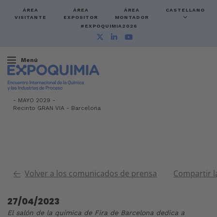
ÁREA
ÁREA
ÁREA
CASTELLANO
VISITANTE
EXPOSITOR
MONTADOR
#EXPOQUIMIA2026
Menú
-
MAYO 2029 -
Recinto GRAN VIA
-
Barcelona
Volver a los comunicados de prensa
Compartir l
27/04/2023
El salón de la química de Fira de Barcelona dedica a