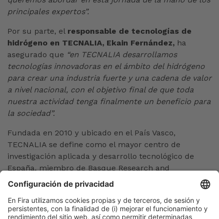
principales expertos”.
Por su parte, el
responsable de tecnologías de
hidrógeno en TECNALIA, Ekain Fernández,
ha
asegurado que
“en TECNALIA desarrollamos
tecnologías innovadoras en el ámbito del hidrógeno
para crear una industria fuerte y una cadena de valor
a nivel nacional, con el objetivo final de que toda
nuestra actividad tenga finalmente un beneficio para
la sociedad”.
Fundada en 2010 y ubicado en el País Vasco,
TECNALIA se define como el mayor centro de
investigación aplicada y desarrollo tecnológico de
España, miembro de Basque Research and
Technology Alliance y referente europeo.
Barcelona, 27 de abril de 2023
Maria Dolors Herranz / Edu Pérez Moya