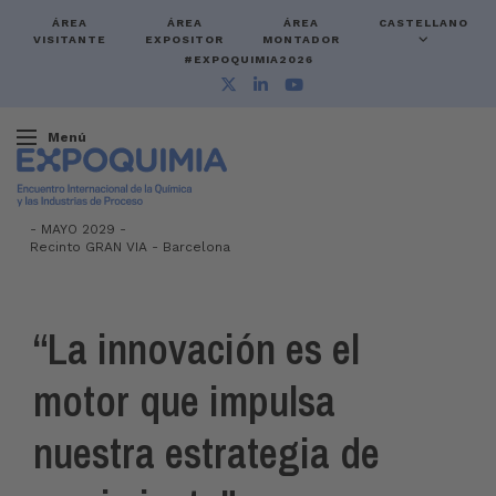
ÁREA
ÁREA
ÁREA
CASTELLANO
VISITANTE
EXPOSITOR
MONTADOR
#EXPOQUIMIA2026
Menú
-
MAYO 2029 -
Recinto GRAN VIA
-
Barcelona
“La innovación es el
motor que impulsa
nuestra estrategia de