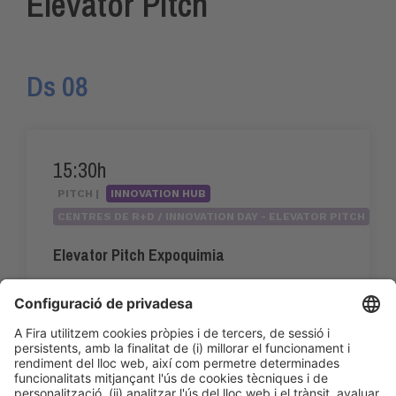
Elevator Pitch
Ds 08
15:30h
PITCH |
INNOVATION HUB
CENTRES DE R+D / INNOVATION DAY - ELEVATOR PITCH
Elevator Pitch Expoquimia
15:30h - 17:20h
Dc 3
Innovation Hub Area - Stand Acció
Accés públic