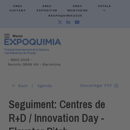
ÀREA
ÀREA
ÀREA
CATALÀ
VISITANT
EXPOSITOR
MUNTADOR
#EXPOQUIMIA2026
Menú
-
MAIG 2029 -
Recinto GRAN VIA
-
Barcelona
|
Descarregar PDF
Back
Agenda
Seguiment: Centres de
R+D / Innovation Day -