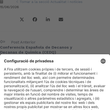
Tornar a la secció Actualitat i notícies
15/06/2026
Post Anterior
Conferencia Española de Decanos y
Decanas de Química (CEDQ)
Següent Post
AEM
Meta
Entra
Canal de les entrades
Canal dels comentaris
WordPress.org (en anglès)