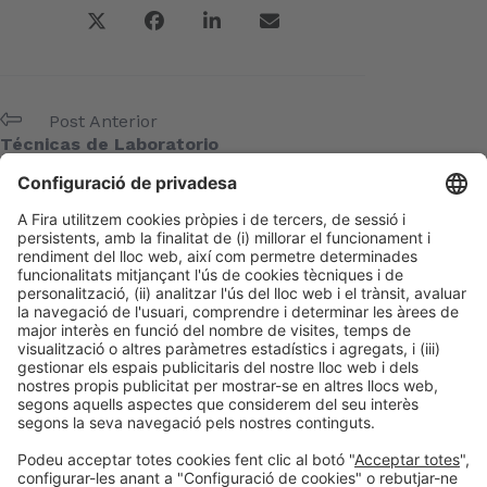
Post Anterior
Técnicas de Laboratorio
Següent Post
SEQC
Meta
Entra
Canal de les entrades
Canal dels comentaris
WordPress.org (en anglès)