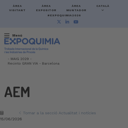
ÀREA
ÀREA
ÀREA
CATALÀ
VISITANT
EXPOSITOR
MUNTADOR
#EXPOQUIMIA2026
Menú
-
MAIG 2029 -
Recinto GRAN VIA
-
Barcelona
AEM
Tornar a la secció Actualitat i notícies
15/06/2026