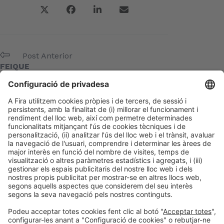
Post Anterior
FEIQUE
Següent Post
Manage Art
Meta
Entra
Canal de les entrades
Canal dels comentaris
WordPress.org (en anglès)