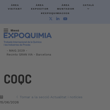
ÀREA
ÀREA
ÀREA
CATALÀ
VISITANT
EXPOSITOR
MUNTADOR
#EXPOQUIMIA2026
Menú
-
MAIG 2029 -
Recinto GRAN VIA
-
Barcelona
COQC
Tornar a la secció Actualitat i notícies
15/06/2026