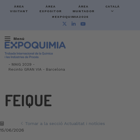
ÀREA
ÀREA
ÀREA
CATALÀ
VISITANT
EXPOSITOR
MUNTADOR
#EXPOQUIMIA2026
Menú
-
MAIG 2029 -
Recinto GRAN VIA
-
Barcelona
FEIQUE
Tornar a la secció Actualitat i notícies
15/06/2026