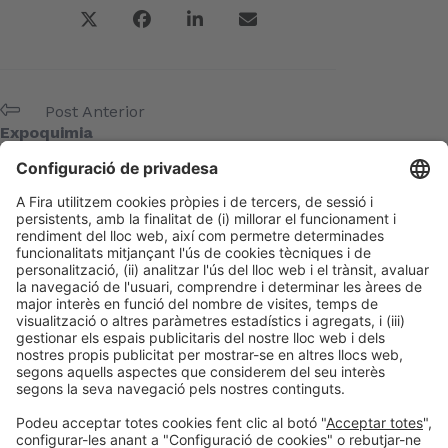
Post Anterior
Expoquimia
Següent Post
COQC
Meta
Entra
Canal de les entrades
Canal dels comentaris
WordPress.org (en anglès)