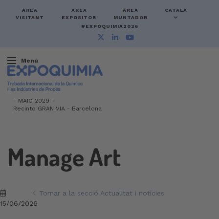
ÀREA
ÀREA
ÀREA
CATALÀ
VISITANT
EXPOSITOR
MUNTADOR
#EXPOQUIMIA2026
Menú
-
MAIG 2029 -
Recinto GRAN VIA
-
Barcelona
Manage Art
Tornar a la secció Actualitat i notícies
15/06/2026