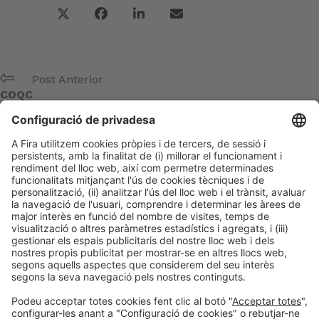
Post Anterior
COQC
Següent Post
ACCIÓ
Meta
Entra
Canal de les entrades
Canal dels comentaris
WordPress.org (en anglès)