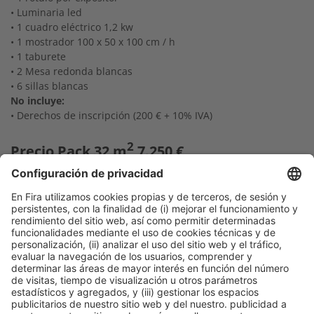
• Luminaria led
• 1 cuadro eléctrico 1,2 kw
• 1 mostrador 100 x 50 x 100 cm / h
• 1 taburete
• 2 Mesa redonda blancas
• 6 sillas blancas
No incluye:
• Derechos de inscripción (200 € + 10% IVA)
2
Precio Pack 32 m
7.250 €
10% IVA no incluido
Posibilidad de
personalizar tu stand
con una
lona
1 Lona 800 x 249 cm
1.823 €