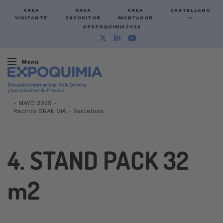
ÁREA
ÁREA
ÁREA
CASTELLANO
VISITANTE
EXPOSITOR
MONTADOR
#EXPOQUIMIA2026
Menú
-
MAYO 2029 -
Recinto GRAN VIA
-
Barcelona
4. STAND PACK 32
m2