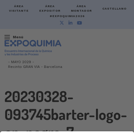
ÁREA
ÁREA
ÁREA
CASTELLANO
VISITANTE
EXPOSITOR
MONTADOR
#EXPOQUIMIA2026
Menú
-
MAYO 2029 -
Recinto GRAN VIA
-
Barcelona
20230328-
093745barter-logo-
en-negro-7