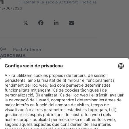
Tornar a la secció Actualitat i notícies
15/06/2026
Post Anterior
ADECAGUA
Següent Post
BEQUINOR
Meta
Entra
Canal de les entrades
Canal dels comentaris
WordPress.org (en anglès)