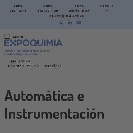
ÀREA
ÀREA
ÀREA
CATALÀ
VISITANT
EXPOSITOR
MUNTADOR
#EXPOQUIMIA2026
Menú
-
MAIG 2029 -
Recinto GRAN VIA
-
Barcelona
Automática e
Instrumentación