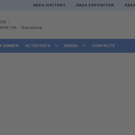
ÀREA VISITANT
ÀREA EXPOSITOR
ÀRE
029 -
GRAN VIA
-
Barcelona
A DINNER
ACTIVITATS
MEDIA
CONTACTE