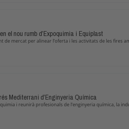
n el nou rumb d’Expoquimia i Equiplast
e mercat per alinear l’oferta i les activitats de les fires a
rés Mediterrani d’Enginyeria Química
uimia i reunirà profesionals de l’enginyeria química, la indús