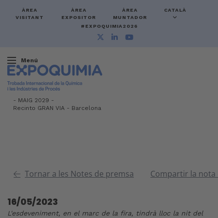
ÀREA
ÀREA
ÀREA
CATALÀ
VISITANT
EXPOSITOR
MUNTADOR
#EXPOQUIMIA2026
Menú
-
MAIG 2029 -
Recinto GRAN VIA
-
Barcelona
Tornar a les Notes de premsa
Compartir la nota
16/05/2023
L'esdeveniment, en el marc de la fira, tindrà lloc la nit del