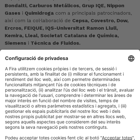
Bondalti, Carburos Metálicos, Grup IQE, Nippon
Gases
i
Quimidroga
com a principals patrocinadors,
així com la col·laboració de
Cepsa, Covestro, Dow,
Ercros, FEIQUE, IQS-Universitat Ramon Llull,
Kemira, Lleal, Societat Catalana de Química,
Siemens
i
Técnica de Fluidos.
Expoquimia, juntament amb Equiplast, se celebraran
del 30 de maig al 2 de juny al pavelló 3 del recinte de
Gran Via de Fira de Barcelona, reunint 590 expositors
directes en representació de més de 1.500 marques
dels sectors químic i del plàstic.
Barcelona, maig de 2023