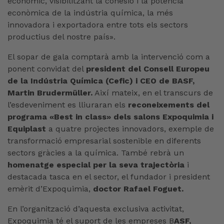
econòmic, visibilitzant la cohesió i la potència
econòmica de la indústria química, la més
innovadora i exportadora entre tots els sectors
productius del nostre país».
El sopar de gala comptarà amb la intervenció com a
ponent convidat del
president del Consell Europeu
de la Indústria Química (Cefic) i CEO de BASF,
Martin Brudermüller.
Així mateix, en el transcurs de
l’esdeveniment es lliuraran els
reconeixements del
programa «Best in class» dels salons Expoquimia i
Equiplast
a quatre projectes innovadors, exemple de
transformació empresarial sostenible en diferents
sectors gràcies a la química. També rebrà un
homenatge especial per la seva trajectòria
i
destacada tasca en el sector, el fundador i president
emèrit d’Expoquimia,
doctor Rafael Foguet.
En l’organització d’aquesta exclusiva activitat,
Expoquimia té el suport de les empreses B
ASF,