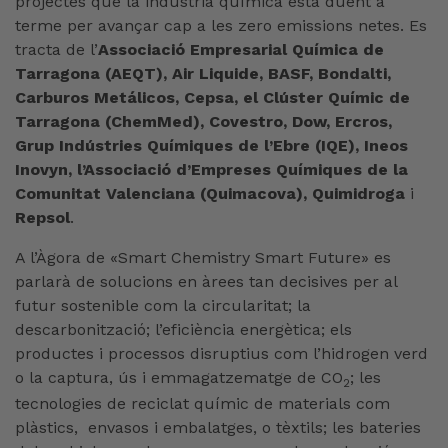
projectes que la indústria química està duent a
terme per avançar cap a les zero emissions netes. Es
tracta de l’
Associació Empresarial Química de
Tarragona (AEQT), Air Liquide, BASF, Bondalti,
Carburos Metálicos, Cepsa, el Clúster Químic de
Tarragona (ChemMed), Covestro, Dow, Ercros,
Grup Indústries Químiques de l’Ebre (IQE), Ineos
Inovyn, l’Associació d’Empreses Químiques de la
Comunitat Valenciana (Quimacova), Quimidroga
i
Repsol
.
A l’Àgora de «Smart Chemistry Smart Future» es
parlarà de solucions en àrees tan decisives per al
futur sostenible com la circularitat; la
descarbonització; l’eficiència energètica; els
productes i processos disruptius com l’hidrogen verd
o la captura, ús i emmagatzematge de CO
; les
2
tecnologies de reciclat químic de materials com
plàstics, envasos i embalatges, o tèxtils; les bateries