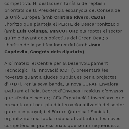
competitiva. Hi destaquen l’anàlisi de reptes i
prioritats de la Presidència espanyola del Consell de
la Unió Europea (amb
Cristina Rivero, CEOE)
;
l’horitzó que planteja el PERTE de Descarbonització
(amb
Luis Colunga, MINCOTUR
); els reptes el sector
químic davant dels objectius del Green Deal; o
l’horitzó de la política industrial (amb
Joan
Capdevila, Congrés dels diputats)
Així mateix, el Centre per al Desenvolupament
Tecnològic i la Innovació (CDTI), presentarà les
novetats quant a ajudes públiques per a projectes
d’R+D+i. Per la seva banda, la nova SCRAP Envalora
avaluarà el Reial Decret d’Envasos i residus d’envasos
que afecta el sector; ICEX Exportació i Inversions, que
presentarà el nou pla d’internacionalització del sector
químic espanyol; i el Fòrum Química i Societat,
organitzarà una taula rodona al voltant de les noves
competències professionals que seran requerides a