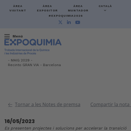
ÀREA
ÀREA
ÀREA
CATALÀ
VISITANT
EXPOSITOR
MUNTADOR
#EXPOQUIMIA2026
Menú
-
MAIG 2029 -
Recinto GRAN VIA
-
Barcelona
Tornar a les Notes de premsa
Compartir la nota
16/05/2023
Es presenten projectes i solucions per accelerar la transició