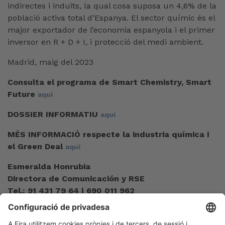
indirectes i induïts, la qual cosa suposa un 4,6% de la
població activa total d’Espanya. El sector químic és el
major exportador de l’economia espanyola i el primer
inversor en R + D + I, i protecció del medi ambient.
Madrid, maig del 2023
Consulta el programa de Smart Chemistry, Smart
Future
aquí
DOSSIER INFORMATIU
aquí
MÉS INFORMACIÓ respecte la industria química i
el Green Deal
aquí
Esmeralda Honrubia
Directora de Comunicación y RSE
Tel.: 91 431 79 64 | 690 011 962
ehm@feique.org