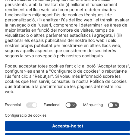
Rosa Sepúlveda
Coordinadora de Medios y RRSS
Tel.: 91 431 79 64 | 691 047 081
rosasepulveda@feique.org
Informació general
Avís legal
Política de privacitat
Política de cookies
#EXPOQUIMIA2026
a les xarxes socials