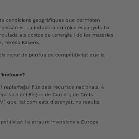
sa de condicions geogràfiques que permeten
necessàries. La indústria química espanyola ha
nculada als costos de l’energia i de les matèries
e, Teresa Rasero.
eix repte de pèrdua de competitivitat que la
’incloure?
 i replantejar l’ús dels recursos nacionals. A
ropera fase del Règim de Comerç de Drets
) que, tal com està dissenyat, no resulta
titivitat i a atraure inversions a Europa.