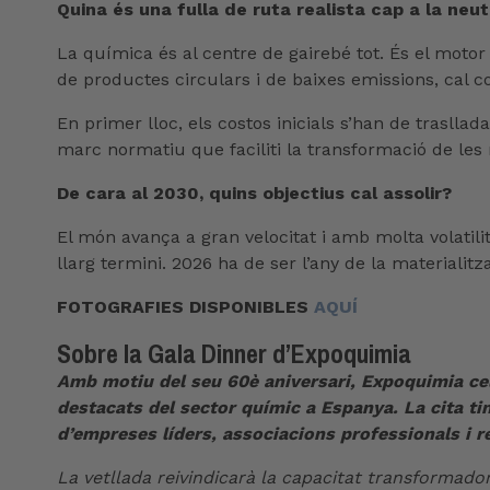
Quina és una fulla de ruta realista cap a la neut
La química és al centre de gairebé tot. És el moto
de productes circulars i de baixes emissions, cal 
En primer lloc, els costos inicials s’han de trasll
marc normatiu que faciliti la transformació de les
De cara al 2030, quins objectius cal assolir?
El món avança a gran velocitat i amb molta volatilit
llarg termini. 2026 ha de ser l’any de la materiali
FOTOGRAFIES DISPONIBLES
AQUÍ
Sobre la Gala Dinner d’Expoquimia
Amb motiu del seu 60è aniversari, Expoquimia cel
destacats del sector químic a Espanya. La cita ti
d’empreses líders, associacions professionals i r
La vetllada reivindicarà la capacitat transformador