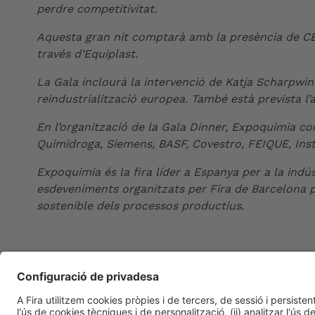
perdre competitivitat.
Aquesta gran nit comptarà amb la presència de CEOs 
través d’Equiplast.
La Gala inclourà la intervenció de Katja Scharpwink
reindustrialització europea. També està prevista l’
En l’organització de la Gala Dinner, Expoquimia 
Quimidroga, Siemens, BASF, Covestro, FEIQUE, Insti
Expoquimia és la fira líder a Espanya per a la indú
esdeveniments organitzats per Fira de Barcelona pr
sostenible dels processos productius.