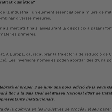
ralitat climàtica?
r de la indústria i un element essencial per a milers de m
combinar diverses mesures.
adar als mercats finals, assegurant la disposició a pagar i
 matèries primeres.
at. A Europa, cal recalibrar la trajectòria de reducció de 
tzació. Les inversions només es poden abordar des d’una po
ebrarà el proper 3 de juny una nova edició de la seva G
ndrà lloc a la Sala Oval del Museu Nacional d’Art de Cata
epresentants institucionals.
a de la química en les indústries de procés i el seu paper