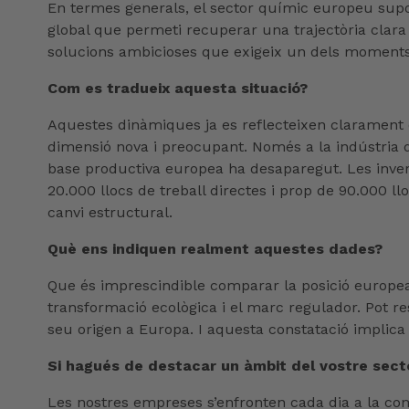
En termes generals, el sector químic europeu supor
global que permeti recuperar una trajectòria clar
solucions ambicioses que exigeix un dels moments
Com es tradueix aquesta situació?
Aquestes dinàmiques ja es reflecteixen clarament en
dimensió nova i preocupant. Només a la indústria q
base productiva europea ha desaparegut. Les inver
20.000 llocs de treball directes i prop de 90.000 ll
canvi estructural.
Què ens indiquen realment aquestes dades?
Que és imprescindible comparar la posició europea 
transformació ecològica i el marc regulador. Pot re
seu origen a Europa. I aquesta constatació implica
Si hagués de destacar un àmbit del vostre secto
Les nostres empreses s’enfronten cada dia a la compe