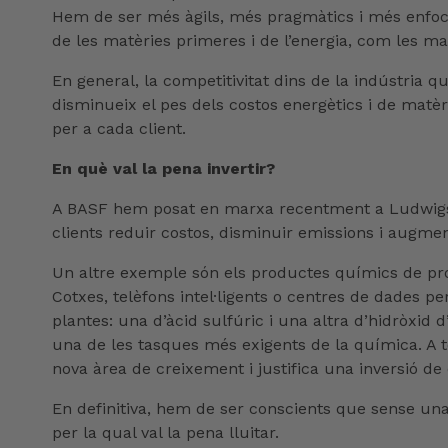
Hem de ser més àgils, més pragmàtics i més enfoca
de les matèries primeres i de l’energia, com les m
En general, la competitivitat dins de la indústria
disminueix el pes dels costos energètics i de matèr
per a cada client.
En què val la pena invertir?
A BASF hem posat en marxa recentment a Ludwigsha
clients reduir costos, disminuir emissions i augment
Un altre exemple són els productes químics de proc
Cotxes, telèfons intel·ligents o centres de dades p
plantes: una d’àcid sulfúric i una altra d’hidròxi
una de les tasques més exigents de la química. A t
nova àrea de creixement i justifica una inversió de
En definitiva, hem de ser conscients que sense una 
per la qual val la pena lluitar.