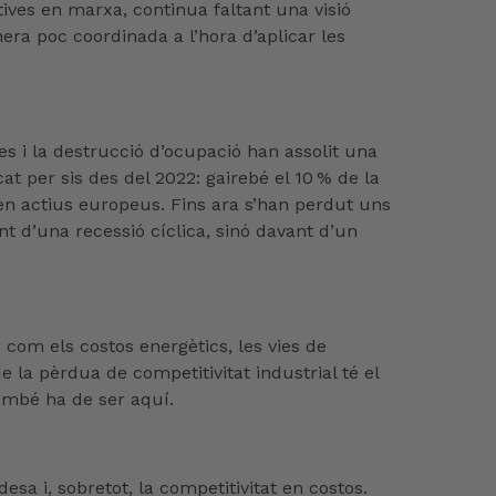
ives en marxa, continua faltant una visió
ra poc coordinada a l’hora d’aplicar les
es i la destrucció d’ocupació han assolit una
 per sis des del 2022: gairebé el 10 % de la
en actius europeus. Fins ara s’han perdut uns
nt d’una recessió cíclica, sinó davant d’un
com els costos energètics, les vies de
 la pèrdua de competitivitat industrial té el
també ha de ser aquí.
esa i, sobretot, la competitivitat en costos.