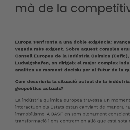
mà de la competiti
Europa s’enfronta a una doble exigència: avança
vegada més exigent. Sobre aquest complex equil
Consell Europeu de la Indústria Química (Cefic),
Ludwigshafen, on dirigeix el major complex indus
analitza un moment decisiu per al futur de la qu
Com descriuria la situació actual de la indústri
geopolítics actuals?
La indústria química europea travessa un moment 
interactuen els Estats estan canviant de manera rad
immobilisme. A BASF en som plenament conscients. 
transformació i ens centrem en allò que està sota e