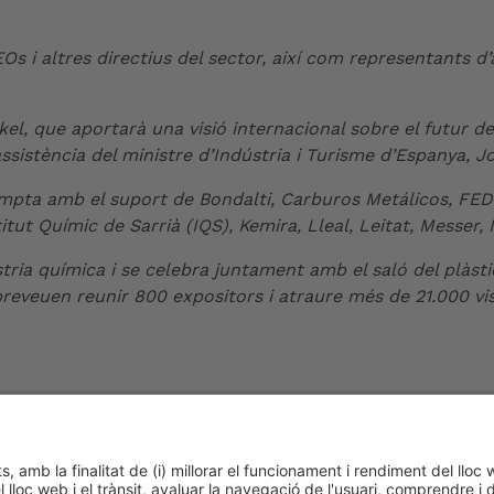
i altres directius del sector, així com representants d’a
el, que aportarà una visió internacional sobre el futur del
assistència del ministre d’Indústria i Turisme d’Espanya, J
compta amb el suport de Bondalti, Carburos Metálicos, F
tut Químic de Sarrià (IQS), Kemira, Lleal, Leitat, Messe
stria química i se celebra juntament amb el saló del plàsti
eveuen reunir 800 expositors i atraure més de 21.000 vis