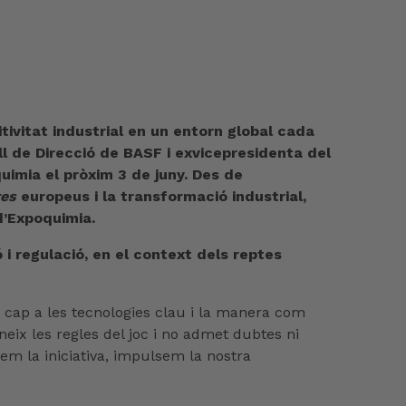
ivitat industrial en un entorn global cada
l de Direcció de BASF i exvicepresidenta del
uimia el pròxim 3 de juny. Des de
tes
europeus i la transformació industrial,
d’Expoquimia.
 i regulació, en el context dels reptes
cap a les tecnologies clau i la manera com
eix les regles del joc i no admet dubtes ni
m la iniciativa, impulsem la nostra