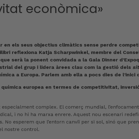
vitat econòmica»
r en els seus objectius climàtics sense perdre competit
ibri reflexiona Katja Scharpwinkel, membre del Consel
 que serà la ponent convidada a la Gala Dinner d’Expoq
trial del grup i lidera àrees clau com la gestió dels
si
ímica a Europa. Parlem amb ella a pocs dies de l’inici 
a química europea en termes de competitivitat, inversió
especialment complex. El comerç mundial, l’enfocament 
ical, i no hi ha marxa enrere. Aquest nou escenari redefin
No esperem que l’entorn canviï per si sol, sinó que prene
l nostre control.