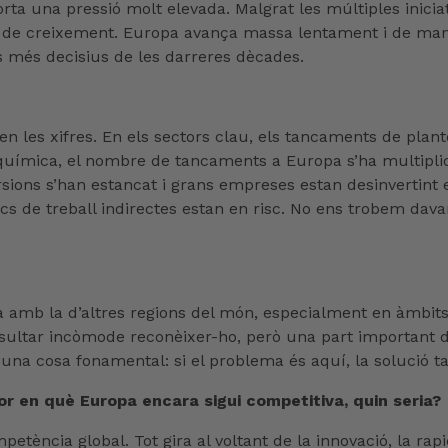
ta una pressió molt elevada. Malgrat les múltiples iniciat
a de creixement. Europa avança massa lentament i de mane
 més decisius de les darreres dècades.
 les xifres. En els sectors clau, els tancaments de plant
uímica, el nombre de tancaments a Europa s’ha multiplicat
sions s’han estancat i grans empreses estan desinvertint 
ocs de treball indirectes estan en risc. No ens trobem dava
amb la d’altres regions del món, especialment en àmbits 
sultar incòmode reconèixer-ho, però una part important de
 una cosa fonamental: si el problema és aquí, la solució 
r en què Europa encara sigui competitiva, quin seria?
tència global. Tot gira al voltant de la innovació, la rapid