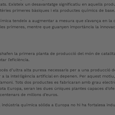
ts. Existeix un desavantatge significatiu en aquells pro
atèries primeres bàsiques i els productes químics de base
 química tendeix a augmentar a mesura que s’avança en la c
ies primeres, mentre que guanyen importància la innovació
fen la primera planta de producció del món de catalitz
ar l’eficiència.
és d’ultra alta puresa necessaris per a una producció de
er a la intel·ligència artificial en depenen. Per aquest mo
d d’amoni. Tots dos productes es fabricaran amb grau elec
ota Europa, seran les dues úniques plantes capaces d’oferi
 centenars de milions d’euros.
indústria química sòlida a Europa no hi ha fortalesa indus