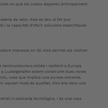
ductes en què els costos depenen principalment
.
adena de valor. Això es deu al fet que
 i la capacitat d’oferir solucions específiques
adors impresos en 3D. Això permet als nostres
 semiconductors sòlida i resilient a Europa.
tiu, a Ludwigshafen estem construint dues noves
trònic, cosa que implica una puresa extrema,
r aquest nivell de qualitat. Això ens obre una
trial ni sobirania tecnològica. I és una cosa