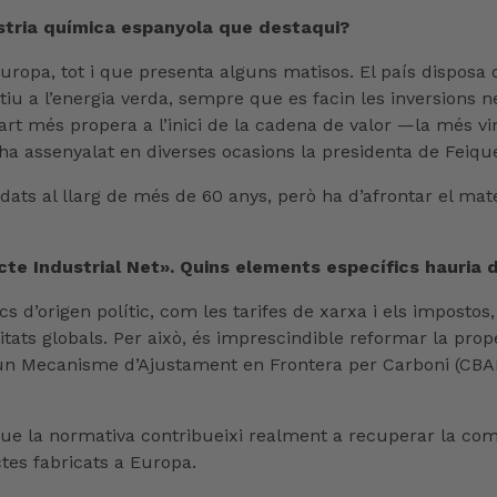
dústria química espanyola que destaqui?
d’Europa, tot i que presenta alguns matisos. El país dispo
tiu a l’energia verda, sempre que es facin les inversions 
art més propera a l’inici de la cadena de valor —la més vi
ha assenyalat en diverses ocasions la presidenta de Feiqu
ats al llarg de més de 60 anys, però ha d’afrontar el mat
te Industrial Net». Quins elements específics hauria d
s d’origen polític, com les tarifes de xarxa i els impostos,
alitats globals. Per això, és imprescindible reformar la p
 un Mecanisme d’Ajustament en Frontera per Carboni (CBAM
ue la normativa contribueixi realment a recuperar la compe
es fabricats a Europa.