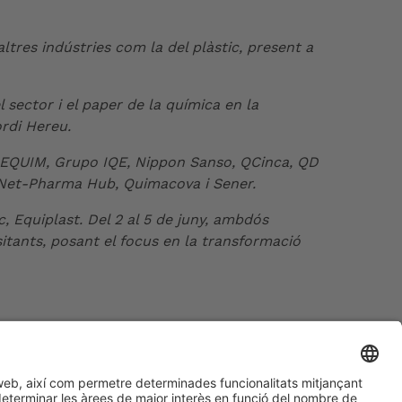
ltres indústries com la del plàstic, present a
 sector i el paper de la química en la
ordi Hereu.
EDEQUIM, Grupo IQE, Nippon Sanso, QCinca, QD
r, Net-Pharma Hub, Quimacova i Sener.
c, Equiplast. Del 2 al 5 de juny, ambdós
itants, posant el focus en la transformació