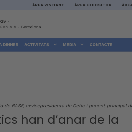
ÀREA VISITANT
ÀREA EXPOSITOR
ÀRE
029 -
GRAN VIA
-
Barcelona
A DINNER
ACTIVITATS
MEDIA
CONTACTE
ó de BASF, exvicepresidenta de Cefic i ponent principal 
tics han d’anar de la