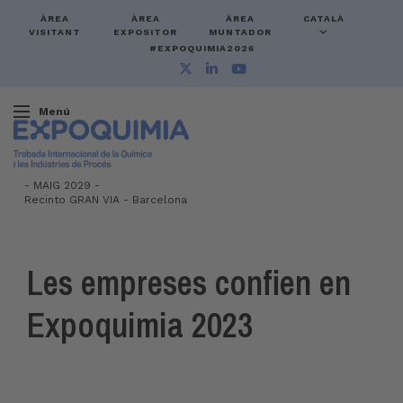
ÀREA
ÀREA
ÀREA
CATALÀ
VISITANT
EXPOSITOR
MUNTADOR
#EXPOQUIMIA2026
Menú
-
MAIG 2029 -
Recinto GRAN VIA
-
Barcelona
Les empreses confien en
Expoquimia 2023