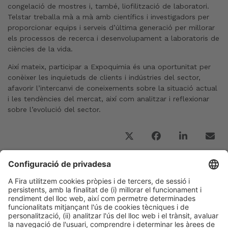
congelació de mostres i, també, liofilització de laboratori.
Telstar treballa mà a mà amb científics i investigadors per
proporcionar equips i serveis d’última generació per millorar
els processos de recerca i desenvolupament a laboratoris de
ciències de la vida.
Així mateix, participar a Expoquimia és una oportunitat per
conèixer les inquietuds de clients i indústries del sector,
afavorir l’intercanvi de coneixements sobre la situació actual
i les tendències del mercat, així com analitzar i reflexionar
sobre l’evolució del sector.
Post Anterior
Entrevista a Alberto Maestre, CEO de Técnica de
Fluidos, Global Partner Expoquimia 2023
Següent Post